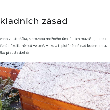
kladních zásad
váno za strašáka, s hrozbou možného úmrtí jejich mazlíčka, a tak rad
zavřené několik měsíců ve tmě, vlhku a teplotě těsně nad bodem mrazu
ěžko představitelná.