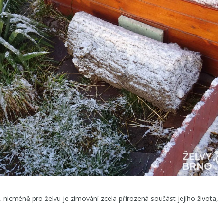
, nicméně pro želvu je zimování zcela přirozená součást jejího života,