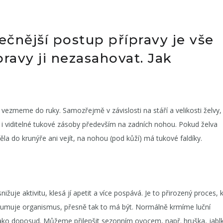
čnější postup přípravy je vše
pravy ji nezasahovat. Jak
ezmeme do ruky. Samozřejmě v závislosti na stáří a velikosti želvy,
 i viditelné tukové zásoby především na zadních nohou. Pokud želva
la do krunýře ani vejít, na nohou (pod kůží) má tukové faldíky.
ižuje aktivitu, klesá jí apetit a více pospává. Je to přirozený proces, 
tlumuje organismus, přesně tak to má být. Normálně krmíme luční
ě jako doposud. Můžeme přilepšit sezonním ovocem, např. hruška, jab