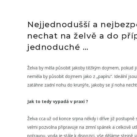
Nejjednodušší a nejbezpe
nechat na želvě a do pří
jednoduché …
Želva by měla působit jakoby těžkým dojmem, pokud ji v
neměla by působit dojmem jako z „papíru“. Ideální jsou
zatáhne zadní nohu do krunýře, jakoby se jí noha nechtě
Jak to tedy vypadá v praxi ?
Želva cca už od konce srpna někdy i dříve již postupně sn
velmi pozvolna připravuje na zimní spánek a celkově u
potravou, voda je stále k dispozici, vše děláme stejn