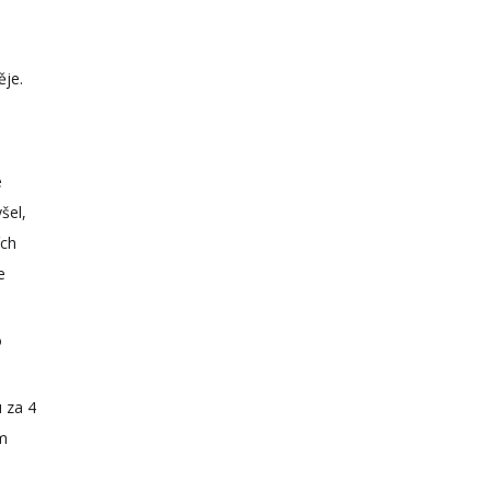
ěje.
é
šel,
ích
e
o
u za 4
ým