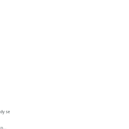
kdy se
lko…