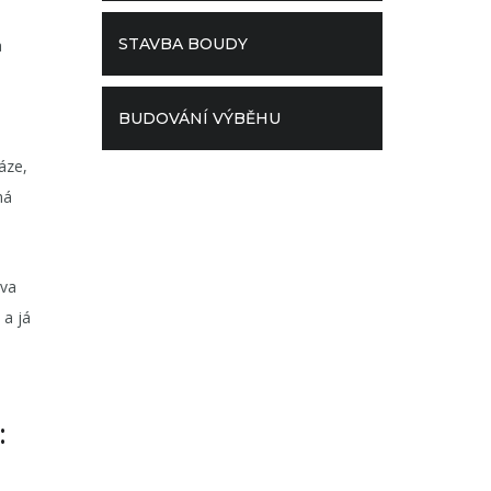
STAVBA BOUDY
a
BUDOVÁNÍ VÝBĚHU
áze,
má
lva
 a já
: