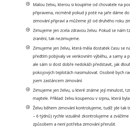
Malou želvu, kterou si koupíme od chovatele na 
připravena, nicméně pokud ji poté na jaře dáme d
zimování připraví a můžeme již od druhého roku zimov
Zimujeme jen zcela zdravou želvu. Pokud se nám tz
zranění, tak nezimujeme.
Zimujeme jen želvu, která měla dostatek času se na
předtím pobývaly ve venkovním výběhu, a samy a poz
ale sám si dost dobře nedokáži představit, jak dlo
pokojových teplotách nasimulovat. Osobně bych rad
jsem zastáncem zimování.
Zimujeme jen želvu, u které známe její minulost, t
majitele. Příklad: želvu koupenou v srpnu, která by
Želvu během zimování kontrolujeme, tudíž jde tak t
– 6 týdnů) rychle vizuálně zkontrolujeme a zvážíme (
způsobem a není potřeba zimování přerušit.