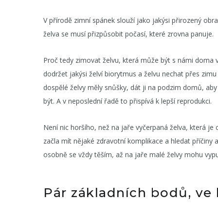
V přírodě zimní spánek slouží jako jakýsi přirozený ob
želva se musí přizpůsobit počasí, které zrovna panuje.
Proč tedy zimovat želvu, která může být s námi doma v
dodržet jakýsi želví biorytmus a želvu nechat přes zimu
dospělé želvy měly snůšky, dát ji na podzim domů, aby b
být. A v neposlední řadě to přispívá k lepší reprodukci.
Není nic horšího, než na jaře vyčerpaná želva, která je
začla mít nějaké zdravotní komplikace a hledat příčiny a
osobně se vždy těším, až na jaře malé želvy mohu vypust
Pár základních bodů, ve