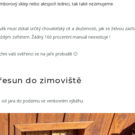
amborový sklep nebo alespoň lednici, tak také nezimujeme.
k musí získat určitý chovatelský cit a zkušenosti, jak se želvou zach
každým zvířetem. Žádný 100 procentní manuál neexistuje !
hni vaši svěřenci se na jaře probudili 🙂
přesun do zimoviště
i od jara do podzimu ve venkovním výběhu.