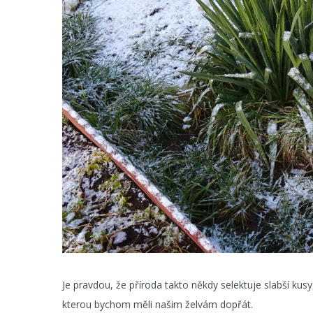
Je pravdou, že příroda takto někdy selektuje slabší kusy
kterou bychom měli našim želvám dopřát.