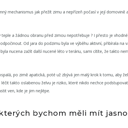
ranný mechanismus jak přežít zimu a nepřízeň počasí v její domovině 
 teple a žádnou obranu před zimou nepotřebuje ? I přesto je vhodné
 odpočinout. Od jara do podzimu byla ve výběhu aktivní, přibírala na v
yla nucena zažít další nucené léto v teráriu, sami cítíte, že takto ne
 ospalá, po zimě apatická, poté už zbývá jen malý krok k tomu, aby že
 léčit takto oslabenou želvu je riziko, které nikdo nechce podstupovat
it ven, kde je jim nejlépe.
 kterých bychom měli mít jasno