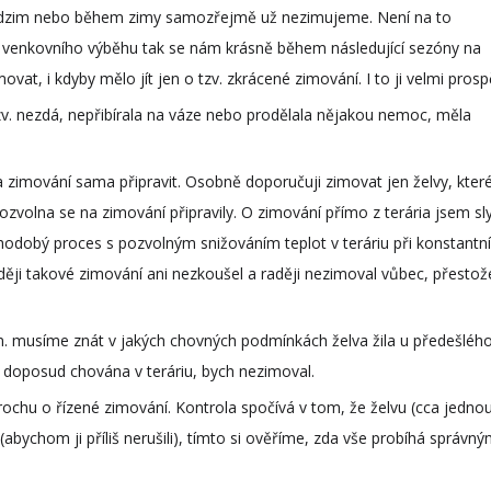
podzim nebo během zimy samozřejmě už nezimujeme. Není na to
o venkovního výběhu tak se nám krásně během následující sezóny na
at, i kdyby mělo jít jen o tzv. zkrácené zimování. I to ji velmi prosp
v. nezdá, nepřibírala na váze nebo prodělala nějakou nemoc, měla
 zimování sama připravit. Osobně doporučuji zimovat jen želvy, kter
volna se na zimování připravily. O zimování přímo z terária jsem sly
uhodobý proces s pozvolným snižováním teplot v teráriu při konstantn
ěji takové zimování ani nezkoušel a raději nezimoval vůbec, přestož
zn. musíme znát v jakých chovných podmínkách želva žila u předešléh
la doposud chována v teráriu, bych nezimoval.
rochu o řízené zimování. Kontrola spočívá v tom, že želvu (cca jedno
abychom ji příliš nerušili), tímto si ověříme, zda vše probíhá správn